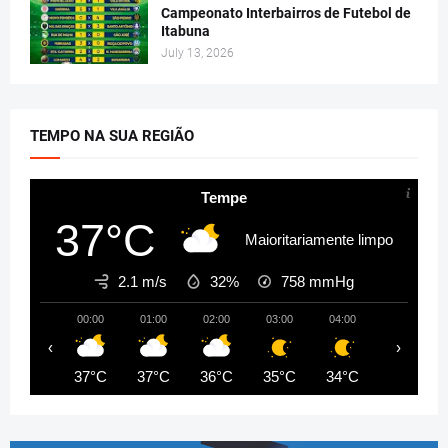
Campeonato Interbairros de Futebol de
Itabuna
July 13, 2026
TEMPO NA SUA REGIÃO
Tempe
37°C
Maioritariamente limpo
2.1 m/s
32%
758
mmHg
00:00
01:00
02:00
03:00
04:00
05:00
‹
›
37°C
37°C
36°C
35°C
34°C
33°C