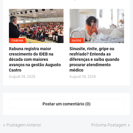
ITABUNA
SAÚDE
Itabuna registra maior
Sinusite, rinite, gripe ou
crescimento do IDEB na
resfriado? Entenda as
década com maiores
diferenças e saiba quando
avanços na gestão Augusto
procurar atendimento
Castro
médico
August 06, 2026
August 06, 2026
Postar um comentário (0)
Postagem Anterior
Próxima Postagem