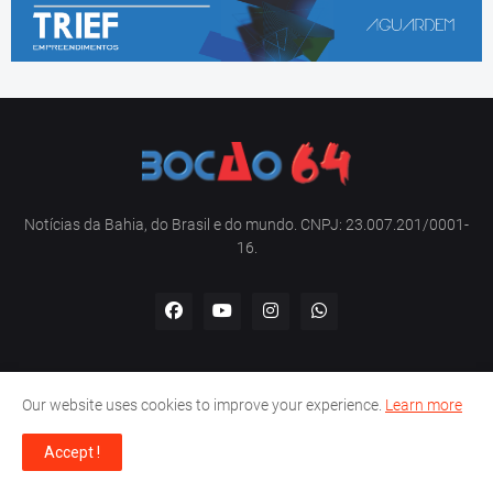
Notícias da Bahia, do Brasil e do mundo. CNPJ: 23.007.201/0001-
16.
Our website uses cookies to improve your experience.
Learn more
Home
Sobre nós
Contato
Política de privacidade
Accept !
Copyright -
Bocão 64