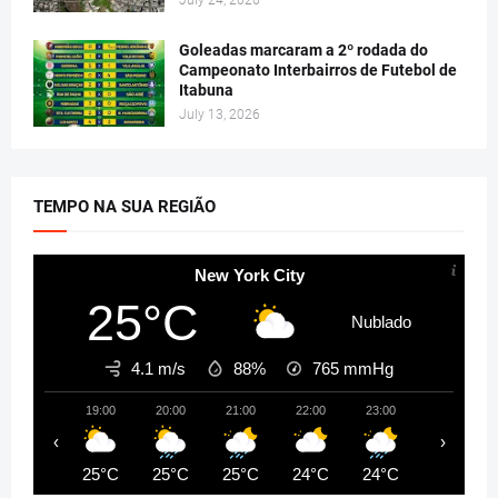
Goleadas marcaram a 2º rodada do
Campeonato Interbairros de Futebol de
Itabuna
July 13, 2026
TEMPO NA SUA REGIÃO
New York City
25°C
Nublado
4.1 m/s
88%
765
mmHg
19:00
20:00
21:00
22:00
23:00
00:00
‹
›
25°C
25°C
25°C
24°C
24°C
24°C