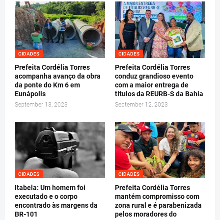
CIDADES
CIDADES
Prefeita Cordélia Torres
Prefeita Cordélia Torres
acompanha avanço da obra
conduz grandioso evento
da ponte do Km 6 em
com a maior entrega de
Eunápolis
títulos da REURB-S da Bahia
September 13, 2023
September 12, 2023
CIDADES
CIDADES
Itabela: Um homem foi
Prefeita Cordélia Torres
executado e o corpo
mantém compromisso com
encontrado às margens da
zona rural e é parabenizada
BR-101
pelos moradores do