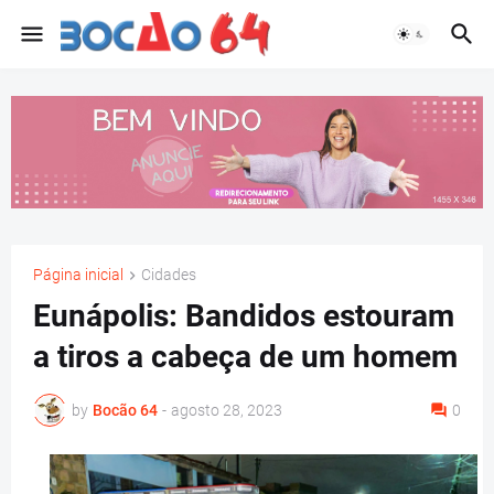
Página inicial
Cidades
Eunápolis: Bandidos estouram
a tiros a cabeça de um homem
by
Bocão 64
-
agosto 28, 2023
0