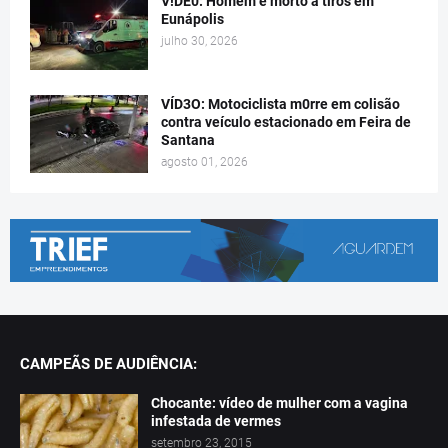
V!DE0: Homem é morto a tiros em
Eunápolis
julho 30, 2026
VÍD3O: Motociclista m0rre em colisão
contra veículo estacionado em Feira de
Santana
agosto 01, 2026
CAMPEÃS DE AUDIÊNCIA:
Chocante: vídeo de mulher com a vagina
infestada de vermes
setembro 23, 2015