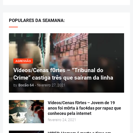
POPULARES DA SEAMANA:
AGRESSÃO
Vídeos/Cenas f0rtes – “Tribunal do
Crime” castiga três que saíram da linha
by
Bocão 64
-
fevereiro 27, 2021
Vídeos/Cenas f0rtes – Jovem de 19
anos foi m0rta à fac4das por rapaz que
conheceu pela internet
fevereiro 24, 2021