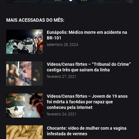
MAIS ACESSADAS DO MÊS:
Eunápolis: Médico morre em acidente na
BR-101
setembro 28, 2024
Vídeos/Cenas f0rtes – “Tribunal do Crime”
castiga três que saíram da linha
fevereiro 27, 2021
Vídeos/Cenas f0rtes – Jovem de 19 anos
foi m0rta à fac4das por rapaz que
conheceu pela internet
fevereiro 24, 2021
Chocante: vídeo de mulher com a vagina
infestada de vermes