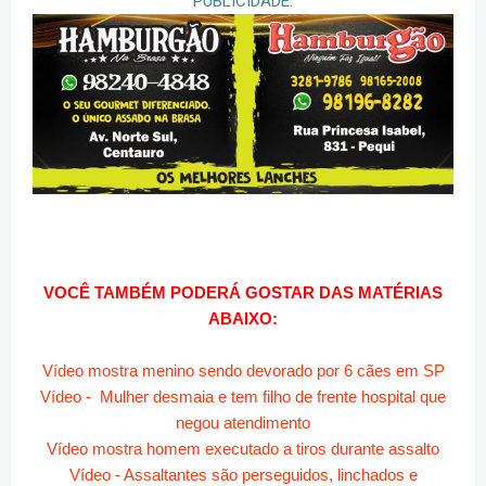
PUBLICIDADE:
VOCÊ TAMBÉM PODERÁ GOSTAR DAS MATÉRIAS
ABAIXO:
Vídeo mostra menino sendo devorado por 6 cães em SP
Vídeo - Mulher desmaia e tem filho de frente hospital que
negou atendimento
Vídeo mostra homem executado a tiros durante assalto
Vídeo - Assaltantes são perseguidos, linchados e