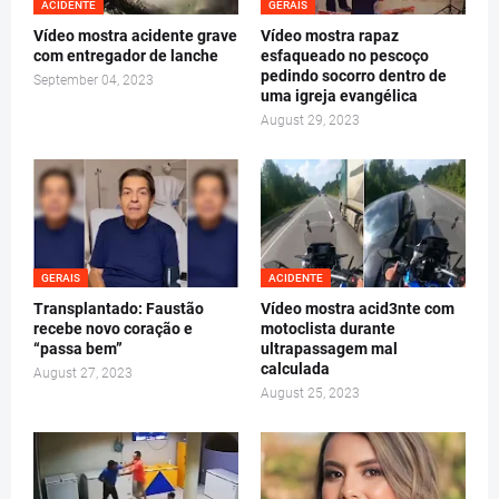
ACIDENTE
GERAIS
Vídeo mostra acidente grave
Vídeo mostra rapaz
com entregador de lanche
esfaqueado no pescoço
pedindo socorro dentro de
September 04, 2023
uma igreja evangélica
August 29, 2023
GERAIS
ACIDENTE
Transplantado: Faustão
Vídeo mostra acid3nte com
recebe novo coração e
motoclista durante
“passa bem”
ultrapassagem mal
calculada
August 27, 2023
August 25, 2023