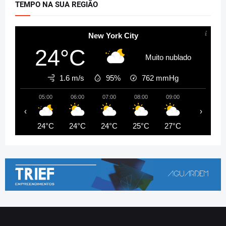
TEMPO NA SUA REGIÃO
New York City
24°C
Muito nublado
1.6 m/s
95%
762
mmHg
05:00
06:00
07:00
08:00
09:00
10:00
‹
›
24°C
24°C
24°C
25°C
27°C
28°C