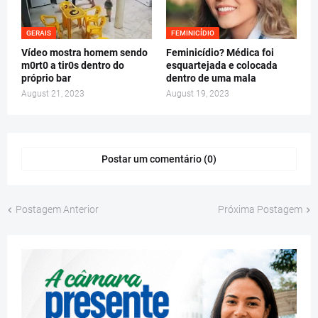
GERAIS
FEMINICÍDIO
Vídeo mostra homem sendo
Feminicídio? Médica foi
m0rt0 a tir0s dentro do
esquartejada e colocada
próprio bar
dentro de uma mala
August 21, 2023
August 19, 2023
Postar um comentário (0)
Postagem Anterior
Próxima Postagem