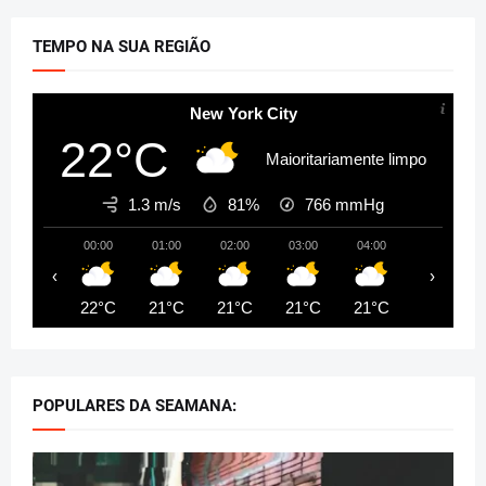
TEMPO NA SUA REGIÃO
New York City
22°C
Maioritariamente limpo
1.3 m/s
81%
766
mmHg
00:00
01:00
02:00
03:00
04:00
05:00
‹
›
22°C
21°C
21°C
21°C
21°C
21°C
POPULARES DA SEAMANA: