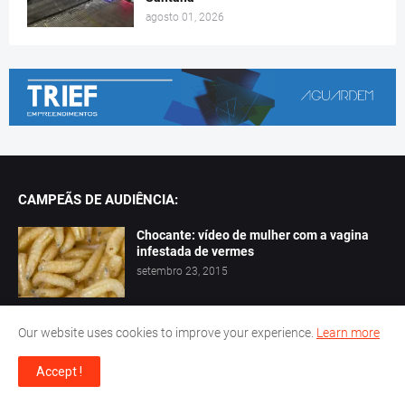
agosto 01, 2026
CAMPEÃS DE AUDIÊNCIA:
Chocante: vídeo de mulher com a vagina
infestada de vermes
setembro 23, 2015
Vídeo mostra enorme cobra atacando uma
Our website uses cookies to improve your experience.
Learn more
mulher que dormia tranquilamente
julho 31, 2021
Accept !