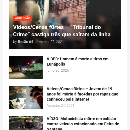
AGRESSÃO
Vídeos/Cenas f0rtes – “Tribunal do
Crime” castiga três que saíram da linha
by
Bocão 64
-
fevereiro 27, 2021
V!DE0: Homem é morto a tiros em
Eunápolis
julho 30, 2026
Vídeos/Cenas f0rtes – Jovem de 19
anos foi m0rta à fac4das por rapaz que
conheceu pela internet
fevereiro 24, 2021
VÍD3O: Motociclista m0rre em colisão
contra veículo estacionado em Feira de
Santana