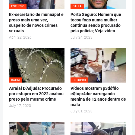
ESTUPRO
BAHIA
Ex-secretário de municipal é
Porto Seguro: Homem que
preso mais uma vez,
tocou fogo numa mulher
suspeito de novos crimes
continua sendo procurado
sexuais
pela polícia; Veja vídeo
April 22, 2026
July 24, 2023
BAHIA
ESTUPRO
Arraial D’Adjuda: Procurado
Vídeos mostram p3dófilo
por estupro em 2022 acabou
e$tupr4dor carregando
preso pelo mesmo crime
menina de 12 anos dentro de
mala
July 17, 2023
July 01, 2023