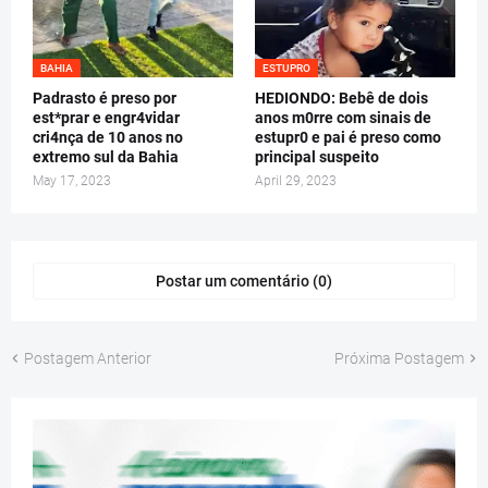
BAHIA
ESTUPRO
Padrasto é preso por
HEDIONDO: Bebê de dois
est*prar e engr4vidar
anos m0rre com sinais de
cri4nça de 10 anos no
estupr0 e pai é preso como
extremo sul da Bahia
principal suspeito
May 17, 2023
April 29, 2023
Postar um comentário (0)
Postagem Anterior
Próxima Postagem