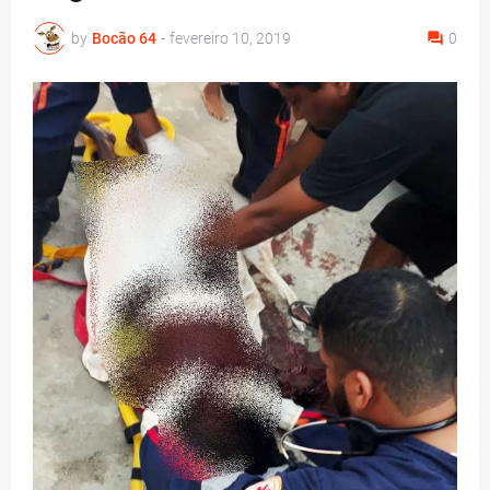
by
Bocão 64
-
fevereiro 10, 2019
0