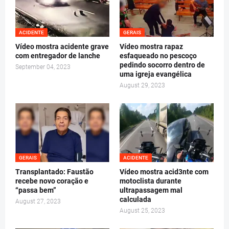
ACIDENTE
GERAIS
Vídeo mostra acidente grave
Vídeo mostra rapaz
com entregador de lanche
esfaqueado no pescoço
pedindo socorro dentro de
September 04, 2023
uma igreja evangélica
August 29, 2023
GERAIS
ACIDENTE
Transplantado: Faustão
Vídeo mostra acid3nte com
recebe novo coração e
motoclista durante
“passa bem”
ultrapassagem mal
calculada
August 27, 2023
August 25, 2023