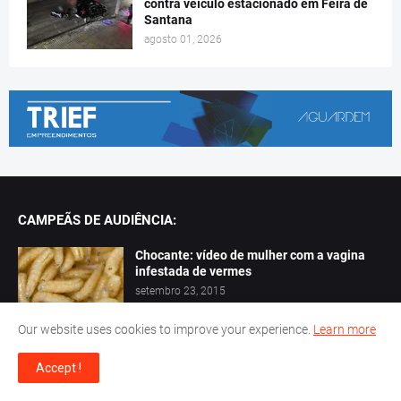
contra veículo estacionado em Feira de
Santana
agosto 01, 2026
CAMPEÃS DE AUDIÊNCIA:
Chocante: vídeo de mulher com a vagina
infestada de vermes
setembro 23, 2015
Our website uses cookies to improve your experience.
Learn more
Vídeo mostra enorme cobra atacando uma
mulher que dormia tranquilamente
Accept !
julho 31, 2021