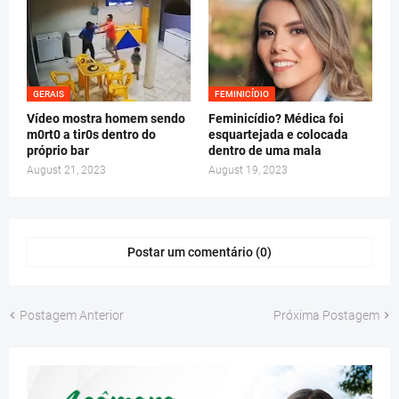
GERAIS
FEMINICÍDIO
Vídeo mostra homem sendo
Feminicídio? Médica foi
m0rt0 a tir0s dentro do
esquartejada e colocada
próprio bar
dentro de uma mala
August 21, 2023
August 19, 2023
Postar um comentário (0)
Postagem Anterior
Próxima Postagem