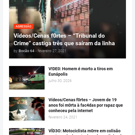
AGRESSÃO
Vídeos/Cenas f0rtes – “Tribunal do
Crime” castiga três que saíram da linha
by
Bocão 64
-
fevereiro 27, 2021
V!DE0: Homem é morto a tiros em
Eunápolis
julho 30, 2026
Vídeos/Cenas f0rtes – Jovem de 19
anos foi m0rta à fac4das por rapaz que
conheceu pela internet
fevereiro 24, 2021
VÍD3O: Motociclista m0rre em colisão