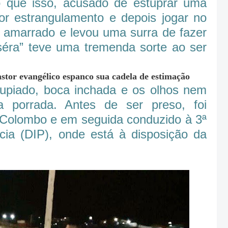
 que isso, acusado de estuprar uma
r estrangulamento e depois jogar no
o, amarrado e levou uma surra de fazer
iséra” teve uma tremenda sorte ao ser
r evangélico espanco sua cadela de estimação
trupiado, boca inchada e os olhos nem
a porrada. Antes de ser preso, foi
e Colombo e em seguida conduzido à 3ª
ícia (DIP), onde está à disposição da