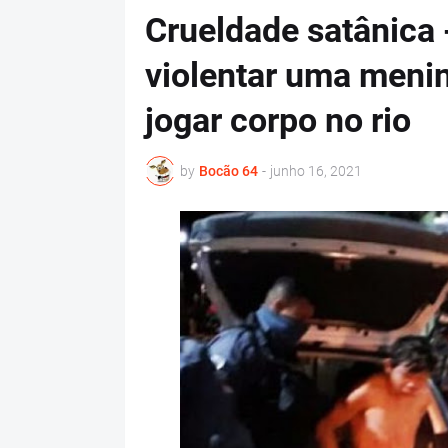
Crueldade satânica 
violentar uma menin
jogar corpo no rio
by
Bocão 64
-
junho 16, 2021