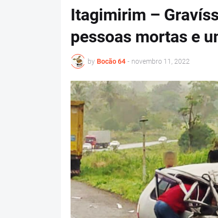
Itagimirim – Gravís
pessoas mortas e u
by
Bocão 64
-
novembro 11, 2022