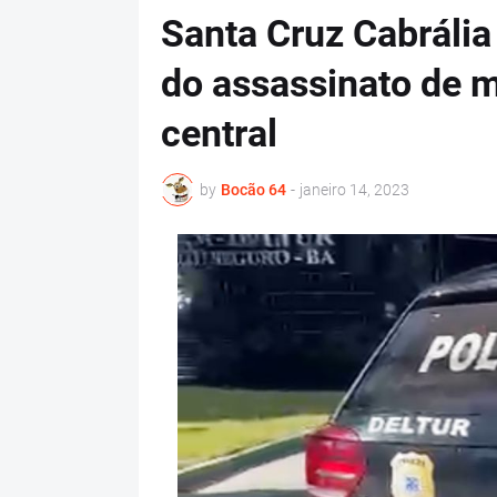
Santa Cruz Cabrália 
do assassinato de m
central
by
Bocão 64
-
janeiro 14, 2023