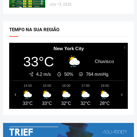
July 13, 2026
TEMPO NA SUA REGIÃO
New York City
33°C
Chuvisco
4.2 m/s
50%
764
mmHg
14:00
15:00
16:00
17:00
18:00
19:00
‹
›
33°C
33°C
32°C
32°C
28°C
26°C