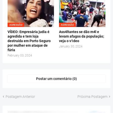
AGRESSÃO
AGRESSÃO
VÍDEO: Empresária judia é
Ass4ltantes se dão m4l e
agredida e tem loja
levam afagos da população;
destruída em Porto Seguro
veja o v1deo
por mulher em ataque de
January 30, 2024
fúria
February 03, 2024
Postar um comentário (0)
Postagem Anterior
Próxima Postagem