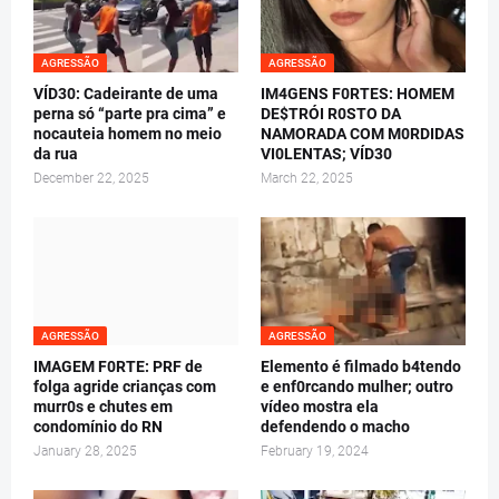
AGRESSÃO
AGRESSÃO
VÍD30: Cadeirante de uma
IM4GENS F0RTES: HOMEM
perna só “parte pra cima” e
DE$TRÓI R0STO DA
nocauteia homem no meio
NAMORADA COM M0RDIDAS
da rua
VI0LENTAS; VÍD30
December 22, 2025
March 22, 2025
AGRESSÃO
AGRESSÃO
IMAGEM F0RTE: PRF de
Elemento é filmado b4tendo
folga agride crianças com
e enf0rcando mulher; outro
murr0s e chutes em
vídeo mostra ela
condomínio do RN
defendendo o macho
January 28, 2025
February 19, 2024