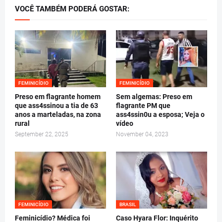
VOCÊ TAMBÉM PODERÁ GOSTAR:
FEMINICÍDIO
FEMINICÍDIO
Preso em flagrante homem
Sem algemas: Preso em
que ass4ssinou a tia de 63
flagrante PM que
anos a marteladas, na zona
ass4ssin0u a esposa; Veja o
rural
vídeo
September 22, 2025
November 04, 2023
FEMINICÍDIO
BRASIL
Feminicídio? Médica foi
Caso Hyara Flor: Inquérito