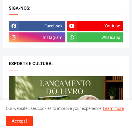
SIGA-NOS:
Facebook
Youtube
Instagram
Whatsapp
ESPORTE E CULTURA:
CULTURA
Our website uses cookies to improve your experience.
Learn more
A saga da madeira - 1. Pau-Brasil /
Roberto Martins
Accept !
by
Bocão 64
-
July 31, 2026