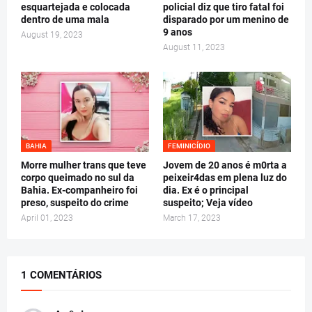
esquartejada e colocada
policial diz que tiro fatal foi
dentro de uma mala
disparado por um menino de
9 anos
August 19, 2023
August 11, 2023
BAHIA
FEMINICÍDIO
Morre mulher trans que teve
Jovem de 20 anos é m0rta a
corpo queimado no sul da
peixeir4das em plena luz do
Bahia. Ex-companheiro foi
dia. Ex é o principal
preso, suspeito do crime
suspeito; Veja vídeo
April 01, 2023
March 17, 2023
1 COMENTÁRIOS