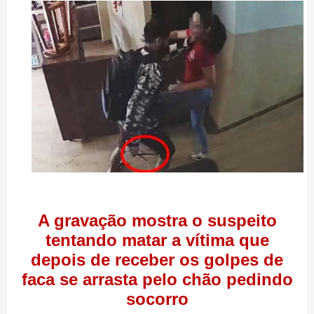
A gravação mostra o suspeito
tentando matar a vítima que
depois de receber os golpes de
faca se arrasta pelo chão pedindo
socorro