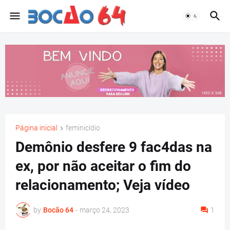
Página inicial
feminicídio
Demônio desfere 9 fac4das na
ex, por não aceitar o fim do
relacionamento; Veja vídeo
by
Bocão 64
-
março 24, 2023
1