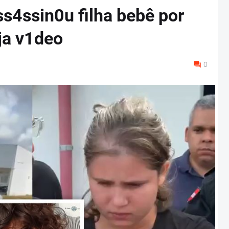
s4ssin0u filha bebê por
ja v1deo
0