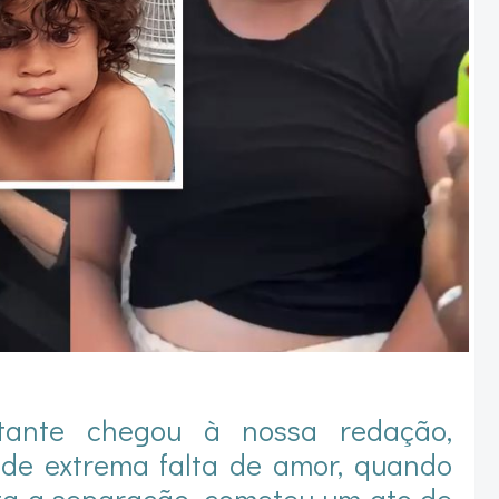
ltante chegou à nossa redação,
de extrema falta de amor, quando
ta a separação, cometeu um ato de