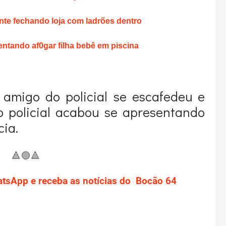
te fechando loja com ladrões dentro
entando af0gar filha bebê em piscina
O amigo do policial se escafedeu e
o policial acabou se apresentando
ia.
🔺
🟢
🔺
atsApp e receba as notícias do Bocão 64