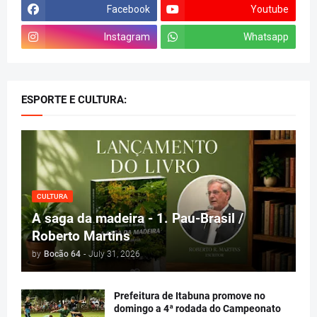
Facebook
Youtube
Instagram
Whatsapp
ESPORTE E CULTURA:
CULTURA
A saga da madeira - 1. Pau-Brasil /
Roberto Martins
by
Bocão 64
-
July 31, 2026
Prefeitura de Itabuna promove no
domingo a 4ª rodada do Campeonato