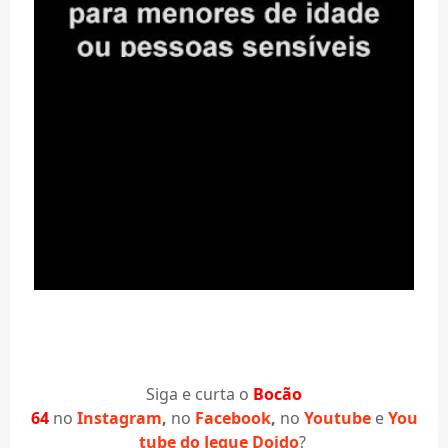
Siga e curta o
Bocão
64
no
Instagram
,
no
Facebook
,
no
Youtube
e
You
tube do Jegue Doido
?