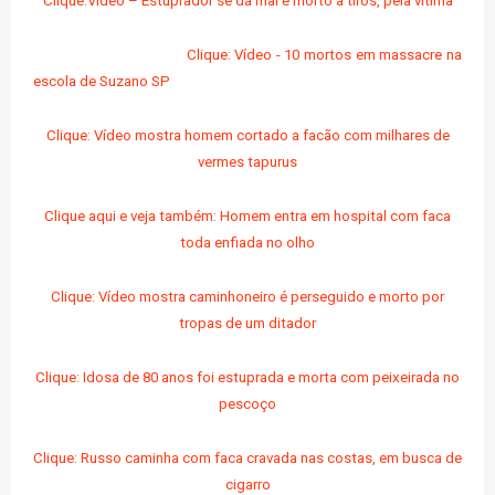
Clique:Vídeo – Estuprador se dá mal e morto a tiros, pela vítima
Clique: Vídeo - 10 mortos em massacre na
escola de Suzano SP
Clique: Vídeo mostra homem cortado a facão com milhares de
vermes tapurus
Clique aqui e veja também: Homem entra em hospital com faca
toda enfiada no olho
Clique: Vídeo mostra caminhoneiro é perseguido e morto por
tropas de um ditador
Clique: Idosa de 80 anos foi estuprada e morta com
peixeirada no
pescoço
Clique: Russo caminha com faca cravada nas costas, em busca de
cigarro