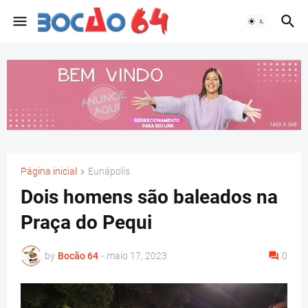
Página inicial
Eunápolis
Dois homens são baleados na
Praça do Pequi
by
Bocão 64
-
maio 17, 2023
0