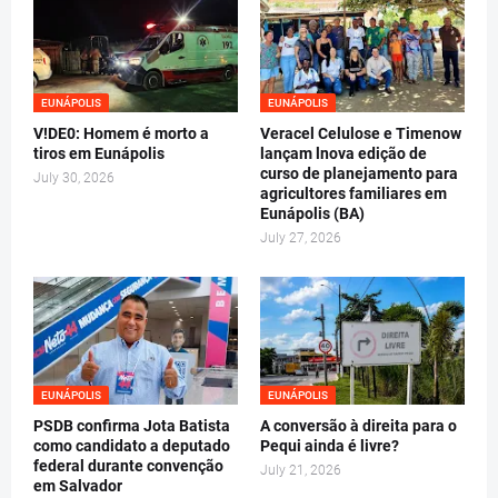
EUNÁPOLIS
EUNÁPOLIS
V!DE0: Homem é morto a
Veracel Celulose e Timenow
tiros em Eunápolis
lançam lnova edição de
curso de planejamento para
July 30, 2026
agricultores familiares em
Eunápolis (BA)
July 27, 2026
EUNÁPOLIS
EUNÁPOLIS
PSDB confirma Jota Batista
A conversão à direita para o
como candidato a deputado
Pequi ainda é livre?
federal durante convenção
July 21, 2026
em Salvador